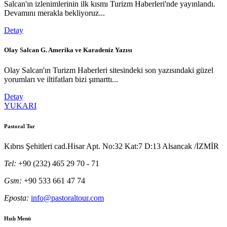
Salcan'ın izlenimlerinin ilk kısmı Turizm Haberleri'nde yayınlandı.
Devamını merakla bekliyoruz...
Detay
Olay Salcan G. Amerika ve Karadeniz Yazısı
Olay Salcan'ın Turizm Haberleri sitesindeki son yazısındaki güzel
yorumları ve iltifatları bizi şımarttı...
Detay
YUKARI
Pastoral Tur
Kıbrıs Şehitleri cad.Hisar Apt. No:32 Kat:7 D:13 Alsancak /İZMİR
Tel:
+90 (232) 465 29 70 - 71
Gsm:
+90 533 661 47 74
Eposta:
info@pastoraltour.com
Hızlı Menü