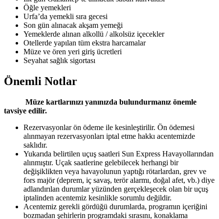
Öğle yemekleri
Urfa’da yemekli sıra gecesi
Son gün alınacak akşam yemeği
Yemeklerde alınan alkollü / alkolsüz içecekler
Otellerde yapılan tüm ekstra harcamalar
Müze ve ören yeri giriş ücretleri
Seyahat sağlık sigortası
Önemli Notlar
Müze kartlarınızı yanınızda bulundurmanız önemle
tavsiye edilir.
Rezervasyonlar ön ödeme ile kesinleştirilir. Ön ödemesi
alınmayan rezervasyonları iptal etme hakkı acentemizde
saklıdır.
Yukarıda belirtilen uçuş saatleri Sun Express Havayollarından
alınmıştır. Uçak saatlerine gelebilecek herhangi bir
değişiklikten veya havayolunun yaptığı rötarlardan, grev ve
fors majör (deprem, iç savaş, terör alarmı, doğal afet, vb.) diye
adlandırılan durumlar yüzünden gerçekleşecek olan bir uçuş
iptalinden acentemiz kesinlikle sorumlu değildir.
Acentemiz gerekli gördüğü durumlarda, programın içeriğini
bozmadan şehirlerin programdaki sırasını, konaklama