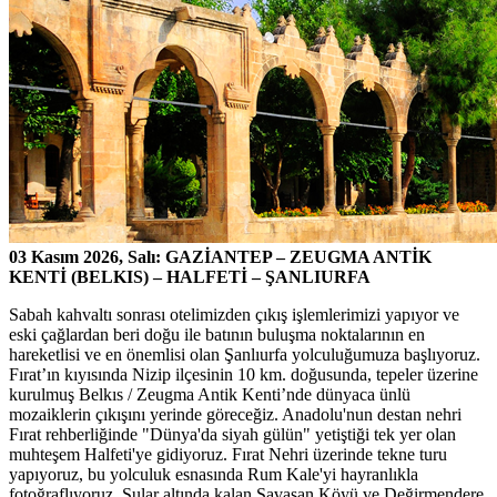
03 Kasım 2026, Salı: GAZİANTEP – ZEUGMA ANTİK
KENTİ (BELKIS) – HALFETİ – ŞANLIURFA
Sabah kahvaltı sonrası otelimizden çıkış işlemlerimizi yapıyor ve
eski çağlardan beri doğu ile batının buluşma noktalarının en
hareketlisi ve en önemlisi olan Şanlıurfa yolculuğumuza başlıyoruz.
Fırat’ın kıyısında Nizip ilçesinin 10 km. doğusunda, tepeler üzerine
kurulmuş Belkıs / Zeugma Antik Kenti’nde dünyaca ünlü
mozaiklerin çıkışını yerinde göreceğiz. Anadolu'nun destan nehri
Fırat rehberliğinde "Dünya'da siyah gülün" yetiştiği tek yer olan
muhteşem Halfeti'ye gidiyoruz. Fırat Nehri üzerinde tekne turu
yapıyoruz, bu yolculuk esnasında Rum Kale'yi hayranlıkla
fotoğraflıyoruz. Sular altında kalan Savaşan Köyü ve Değirmendere