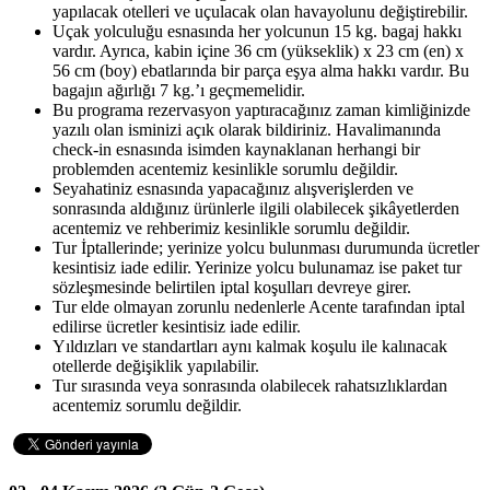
yapılacak otelleri ve uçulacak olan havayolunu değiştirebilir.
Uçak yolculuğu esnasında her yolcunun 15 kg. bagaj hakkı
vardır. Ayrıca, kabin içine 36 cm (yükseklik) x 23 cm (en) x
56 cm (boy) ebatlarında bir parça eşya alma hakkı vardır. Bu
bagajın ağırlığı 7 kg.’ı geçmemelidir.
Bu programa rezervasyon yaptıracağınız zaman kimliğinizde
yazılı olan isminizi açık olarak bildiriniz. Havalimanında
check-in esnasında isimden kaynaklanan herhangi bir
problemden acentemiz kesinlikle sorumlu değildir.
Seyahatiniz esnasında yapacağınız alışverişlerden ve
sonrasında aldığınız ürünlerle ilgili olabilecek şikâyetlerden
acentemiz ve rehberimiz kesinlikle sorumlu değildir.
Tur İptallerinde; yerinize yolcu bulunması durumunda ücretler
kesintisiz iade edilir. Yerinize yolcu bulunamaz ise paket tur
sözleşmesinde belirtilen iptal koşulları devreye girer.
Tur elde olmayan zorunlu nedenlerle Acente tarafından iptal
edilirse ücretler kesintisiz iade edilir.
Yıldızları ve standartları aynı kalmak koşulu ile kalınacak
otellerde değişiklik yapılabilir.
Tur sırasında veya sonrasında olabilecek rahatsızlıklardan
acentemiz sorumlu değildir.