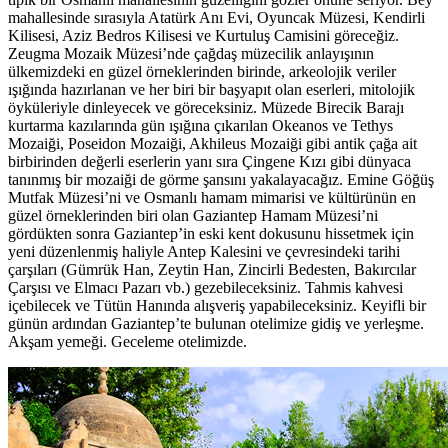
mahallesinde sırasıyla Atatürk Anı Evi, Oyuncak Müzesi, Kendirli
Kilisesi, Aziz Bedros Kilisesi ve Kurtuluş Camisini göreceğiz.
Zeugma Mozaik Müzesi’nde çağdaş müzecilik anlayışının
ülkemizdeki en güzel örneklerinden birinde, arkeolojik veriler
ışığında hazırlanan ve her biri bir başyapıt olan eserleri, mitolojik
öyküleriyle dinleyecek ve göreceksiniz. Müzede Birecik Barajı
kurtarma kazılarında gün ışığına çıkarılan Okeanos ve Tethys
Mozaiği, Poseidon Mozaiği, Akhileus Mozaiği gibi antik çağa ait
birbirinden değerli eserlerin yanı sıra Çingene Kızı gibi dünyaca
tanınmış bir mozaiği de görme şansını yakalayacağız. Emine Göğüş
Mutfak Müzesi’ni ve Osmanlı hamam mimarisi ve kültürünün en
güzel örneklerinden biri olan Gaziantep Hamam Müzesi’ni
gördükten sonra Gaziantep’in eski kent dokusunu hissetmek için
yeni düzenlenmiş haliyle Antep Kalesini ve çevresindeki tarihi
çarşıları (Gümrük Han, Zeytin Han, Zincirli Bedesten, Bakırcılar
Çarşısı ve Elmacı Pazarı vb.) gezebileceksiniz. Tahmis kahvesi
içebilecek ve Tütün Hanında alışveriş yapabileceksiniz. Keyifli bir
günün ardından Gaziantep’te bulunan otelimize gidiş ve yerleşme.
Akşam yemeği. Geceleme otelimizde.