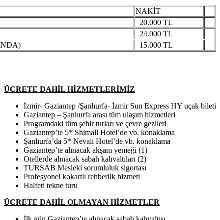
NAKİT
20.000 TL
24.000 TL
INDA)
15.000 TL
ÜCRETE DAHİL HİZMETLERİMİZ
İzmir- Gaziantep /Şanlıurfa- İzmir Sun Express HY uçak bileti
Gaziantep – Şanlıurfa arası tüm ulaşım hizmetleri
Programdaki tüm şehir turları ve çevre gezileri
Gaziantep’te 5* Shimall Hotel’de vb. konaklama
Şanlıurfa’da 5* Nevali Hotel’de vb. konaklama
Gaziantep’te alınacak akşam yemeği (1)
Otellerde alınacak sabah kahvaltıları (2)
TURSAB Mesleki sorumluluk sigortası
Profesyonel kokartlı rehberlik hizmeti
Halfeti tekne turu
ÜCRETE DAHİL OLMAYAN HİZMETLER
İlk gün Gaziantep’te alınacak sabah kahvaltısı