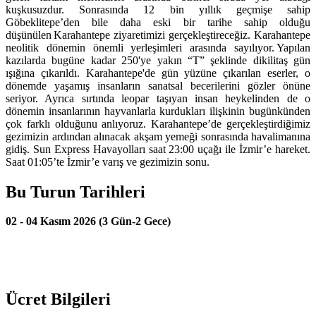
kuşkusuzdur. Sonrasında 12 bin yıllık geçmişe sahip
Göbeklitepe’den bile daha eski bir tarihe sahip olduğu
düşünülen Karahantepe ziyaretimizi gerçekleştireceğiz. Karahantepe
neolitik dönemin önemli yerleşimleri arasında sayılıyor. Yapılan
kazılarda bugüne kadar 250'ye yakın “T” şeklinde dikilitaş gün
ışığına çıkarıldı. Karahantepe'de gün yüzüne çıkarılan eserler, o
dönemde yaşamış insanların sanatsal becerilerini gözler önüne
seriyor. Ayrıca sırtında leopar taşıyan insan heykelinden de o
dönemin insanlarının hayvanlarla kurdukları ilişkinin bugünkünden
çok farklı olduğunu anlıyoruz. Karahantepe’de gerçekleştirdiğimiz
gezimizin ardından alınacak akşam yemeği sonrasında havalimanına
gidiş. Sun Express Havayolları saat 23:00 uçağı ile İzmir’e hareket.
Saat 01:05’te İzmir’e varış ve gezimizin sonu.
Bu Turun Tarihleri
02 - 04 Kasım 2026 (3 Gün-2 Gece)
Ücret Bilgileri