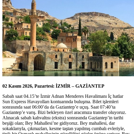
02 Kasım 2026, Pazartesi: İZMİR – GAZİANTEP
Sabah saat 04.15’te İzmir Adnan Menderes Havalimanı İç hatlar
Sun Express Havayolları kontuarında buluşma. Bilet işlemleri
sonrasında saat 06:00’da da Gaziantep’e uçuş. Saat 07:40’ta
Gaziantep’e varış. Bizi bekleyen özel aracımıza transfer oluyoruz.
Alınacak sabah kahvaltısı (ekstra) sonrasında Gaziantep’in tarihi
beşiği olan; Bey Mahallesi’ne gidiyoruz. Bey mahallesi, dar
sokaklarıyla, çıkmazları, kesme taştan yapılmış cumbalı evleriyle,
tipik bir Osmanlı mahallesinin güzelliğini gözler önüne seriyor. Bey