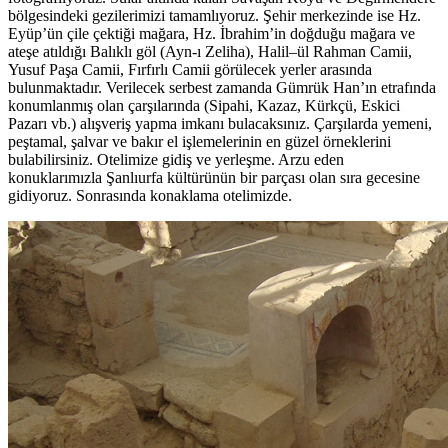
bölgesindeki gezilerimizi tamamlıyoruz. Şehir merkezinde ise Hz.
Eyüp’ün çile çektiği mağara, Hz. İbrahim’in doğduğu mağara ve
ateşe atıldığı Balıklı göl (Ayn-ı Zeliha), Halil–ül Rahman Camii,
Yusuf Paşa Camii, Fırfırlı Camii görülecek yerler arasında
bulunmaktadır. Verilecek serbest zamanda Gümrük Han’ın etrafında
konumlanmış olan çarşılarında (Sipahi, Kazaz, Kürkçü, Eskici
Pazarı vb.) alışveriş yapma imkanı bulacaksınız. Çarşılarda yemeni,
peştamal, şalvar ve bakır el işlemelerinin en güzel örneklerini
bulabilirsiniz. Otelimize gidiş ve yerleşme. Arzu eden
konuklarımızla Şanlıurfa kültürünün bir parçası olan sıra gecesine
gidiyoruz. Sonrasında konaklama otelimizde.