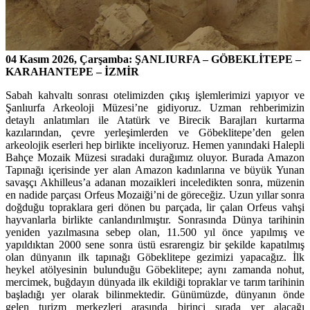
04 Kasım 2026, Çarşamba: ŞANLIURFA – GÖBEKLİTEPE –
KARAHANTEPE – İZMİR
Sabah kahvaltı sonrası otelimizden çıkış işlemlerimizi yapıyor ve
Şanlıurfa Arkeoloji Müzesi’ne gidiyoruz. Uzman rehberimizin
detaylı anlatımları ile Atatürk ve Birecik Barajları kurtarma
kazılarından, çevre yerleşimlerden ve Göbeklitepe’den gelen
arkeolojik eserleri hep birlikte inceliyoruz. Hemen yanındaki Halepli
Bahçe Mozaik Müzesi sıradaki durağımız oluyor. Burada Amazon
Tapınağı içerisinde yer alan Amazon kadınlarına ve büyük Yunan
savaşçı Akhilleus’a adanan mozaikleri inceledikten sonra, müzenin
en nadide parçası Orfeus Mozaiği’ni de göreceğiz. Uzun yıllar sonra
doğduğu topraklara geri dönen bu parçada, lir çalan Orfeus vahşi
hayvanlarla birlikte canlandırılmıştır. Sonrasında Dünya tarihinin
yeniden yazılmasına sebep olan, 11.500 yıl önce yapılmış ve
yapıldıktan 2000 sene sonra üstü esrarengiz bir şekilde kapatılmış
olan dünyanın ilk tapınağı Göbeklitepe gezimizi yapacağız. İlk
heykel atölyesinin bulunduğu Göbeklitepe; aynı zamanda nohut,
mercimek, buğdayın dünyada ilk ekildiği topraklar ve tarım tarihinin
başladığı yer olarak bilinmektedir. Günümüzde, dünyanın önde
gelen turizm merkezleri arasında birinci sırada yer alacağı