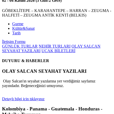
02 - 04 Kasım 2026 (3 Gün-2 Gece)
GÖBEKLİTEPE – KARAHANTEPE – HARRAN – ZEUGMA -
HALFETİ – ZEUGMA ANTİK KENTİ (BELKIS)
Gurme
Kültür&Sanat
Tarih
İletişim Formu
GÜNLÜK TURLAR
NEHİR TURLARI
OLAY SALCAN
SEYAHAT YAZILARI
UÇAK BİLETLERİ
DUYURU & HABERLER
OLAY SALCAN SEYAHAT YAZILARI
Olay Salcan'ın seyahat yazılarına yer verdiğimiz sayfamız
yayındadır. Beğeneceğinizi umuyoruz.
Detaylı bilgi için tıklayınız
Kolombiya - Panama - Guatemala - Honduras -